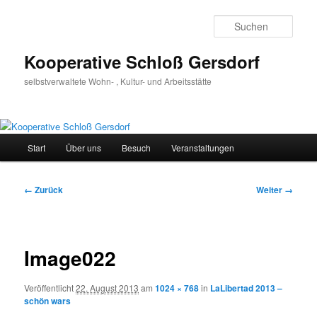
Zum
Inhalt
Such
wechseln
Kooperative Schloß Gersdorf
selbstverwaltete Wohn- , Kultur- und Arbeitsstätte
Hauptmenü
Start
Über uns
Besuch
Veranstaltungen
Bilder-
← Zurück
Weiter →
Navigation
Image022
Veröffentlicht
22. August 2013
am
1024 × 768
in
LaLibertad 2013 –
schön wars