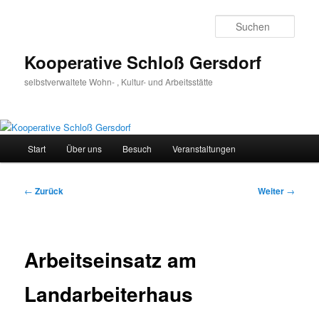
Zum
Inhalt
Such
wechseln
Kooperative Schloß Gersdorf
selbstverwaltete Wohn- , Kultur- und Arbeitsstätte
Hauptmenü
Start
Über uns
Besuch
Veranstaltungen
Beitragsnavigation
←
Zurück
Weiter
→
Arbeitseinsatz am
Landarbeiterhaus