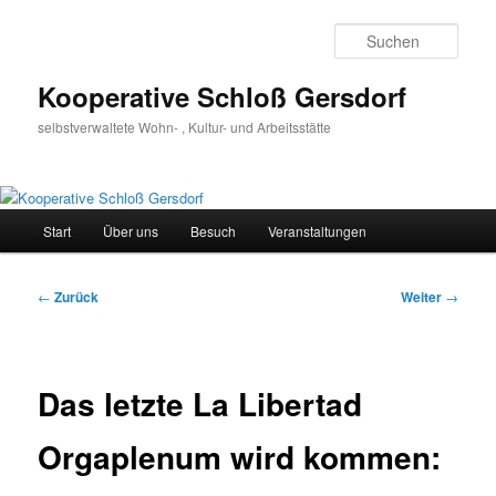
Zum
Inhalt
Such
wechseln
Kooperative Schloß Gersdorf
selbstverwaltete Wohn- , Kultur- und Arbeitsstätte
Hauptmenü
Start
Über uns
Besuch
Veranstaltungen
Beitragsnavigation
←
Zurück
Weiter
→
Das letzte La Libertad
Orgaplenum wird kommen: