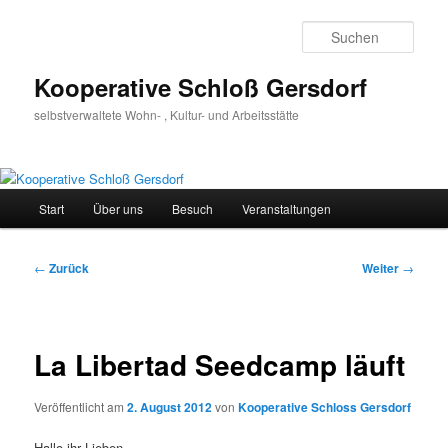
Zum
Inhalt
Such
wechseln
Kooperative Schloß Gersdorf
selbstverwaltete Wohn- , Kultur- und Arbeitsstätte
Hauptmenü
Start
Über uns
Besuch
Veranstaltungen
Beitragsnavigation
←
Zurück
Weiter
→
La Libertad Seedcamp läuft
Veröffentlicht am
2. August 2012
von
Kooperative Schloss Gersdorf
Hallo ihr Lieben,