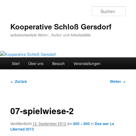
Zum
Inhalt
Such
wechseln
Kooperative Schloß Gersdorf
selbstverwaltete Wohn- , Kultur- und Arbeitsstätte
Hauptmenü
Start
Über uns
Besuch
Veranstaltungen
Bilder-
← Zurück
Weiter →
Navigation
07-spielwiese-2
Veröffentlicht
12. September 2012
am
800 × 800
in
Das war La
Libertad 2012