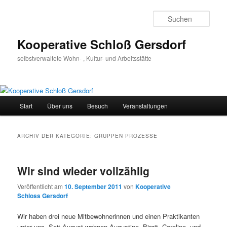
Zum
Zum
Inhalt
sekundären
Such
wechseln
Inhalt
wechseln
Kooperative Schloß Gersdorf
selbstverwaltete Wohn- , Kultur- und Arbeitsstätte
Hauptmenü
Start
Über uns
Besuch
Veranstaltungen
ARCHIV DER KATEGORIE:
GRUPPEN PROZESSE
Wir sind wieder vollzählig
Veröffentlicht am
10. September 2011
von
Kooperative
Schloss Gersdorf
Wir haben drei neue Mitbewohnerinnen und einen Praktikanten
unter uns. Seit August wohnen Augustine, Birgit, Caroline, und