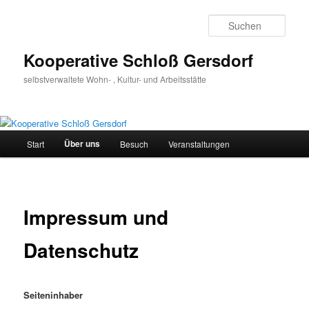
Zum
Inhalt
Such
wechseln
Kooperative Schloß Gersdorf
selbstverwaltete Wohn- , Kultur- und Arbeitsstätte
Hauptmenü
Über uns
Start
Besuch
Veranstaltungen
Impressum und
Datenschutz
Seiteninhaber