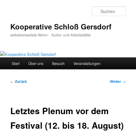
Zum
Inhalt
Such
wechseln
Kooperative Schloß Gersdorf
selbstverwaltete Wohn- , Kultur- und Arbeitsstätte
Hauptmenü
Start
Über uns
Besuch
Veranstaltungen
Beitragsnavigation
←
Zurück
Weiter
→
Letztes Plenum vor dem
Festival (12. bis 18. August)