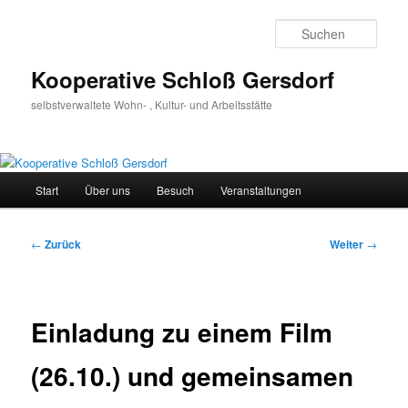
Zum
Inhalt
Such
wechseln
Kooperative Schloß Gersdorf
selbstverwaltete Wohn- , Kultur- und Arbeitsstätte
Hauptmenü
Start
Über uns
Besuch
Veranstaltungen
Beitragsnavigation
←
Zurück
Weiter
→
Einladung zu einem Film
(26.10.) und gemeinsamen