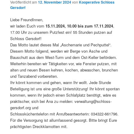
Veröffentlicht am
12. November 2024
von
Kooperative Schloss
Gersdorf
Liebe FreundInnen,
wir laden Euch vom
15.11.2024, 10.00 bis zum 17.11.2024
,
17.00 Uhr zu unserem Putzfest ein! 55 Stunden putzen auf
Schloss Gersdorf!
Das Motto lautet dieses Mal „Aschemarie und Pechputtel“.
Diesem Motto folgend, werden wir Berge von Asche und
Bauschutt aus dem West-Turm und dem Ost-Keller befördern.
Weiterhin bereiten wir Tätigkeiten vor, wie Fenster putzen, mit
alten und neuen Besen kehren, kochen, abwaschen, brunchen
und Tanzabend vorbereiten.
Ihr könnt kommen und gehen, wann Ihr wollt. Jede Stunde
Beteiligung ist uns eine große Unterstützung! Ihr könnt spontan
kommen, wenn ihr jedoch einen Schlafplatz benötigt, wäre es
praktischer, sich bei Ana zu melden: verwaltung@schloss-
gersdorf.org und
Schlossküchentelefon mit Anrufbeantworterin: 034322-661796.
Für die Versorgung ist allumfassend gesorgt. Bitte bringt Eure
prächtigsten Dreckklamotten mit.