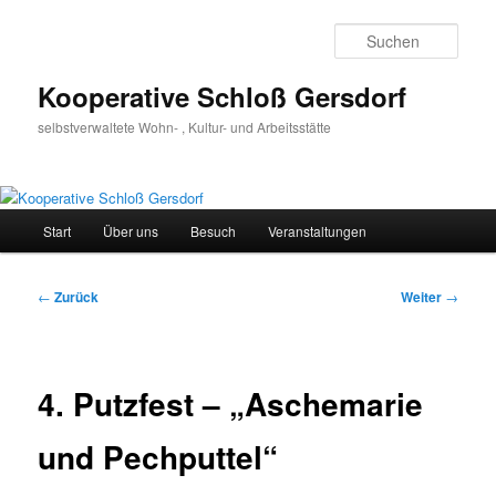
Zum
Inhalt
Such
wechseln
Kooperative Schloß Gersdorf
selbstverwaltete Wohn- , Kultur- und Arbeitsstätte
Hauptmenü
Start
Über uns
Besuch
Veranstaltungen
Beitragsnavigation
←
Zurück
Weiter
→
4. Putzfest – „Aschemarie
und Pechputtel“