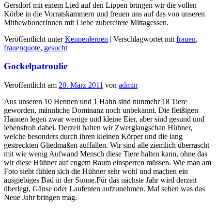
Gersdorf mit einem Lied auf den Lippen bringen wir die vollen
Körbe in die Vorratskammern und freuen uns auf das von unseren
MitbewhonerInnen mit Liebe zubereitete Mittagessen.
Veröffentlicht unter
Kennenlernen
|
Verschlagwortet mit
frauen
,
frauenquote
,
gesucht
Gockelpatroulie
Veröffentlicht am
20. März 2011
von
admin
Aus unseren 10 Hennen und 1 Hahn sind nunmehr 18 Tiere
geworden, männliche Dominanz noch unbekannt. Die fleißigen
Hännen legen zwar wenige und kleine Eier, aber sind gesund und
lebensfroh dabei. Derzeit halten wir Zwerglangschan Hühner,
welche besonders durch ihren kleinen Körper und die lang
gestreckten Gliedmaßen auffallen. Wir sind alle ziemlich überrascht
mit wie wenig Aufwand Mensch diese Tiere halten kann, ohne das
wir diese Hühner auf engem Raum einsperren müssen. Wie man am
Foto sieht fühlen sich die Hühner sehr wohl und machen ein
ausgiebiges Bad in der Sonne.Für das nächste Jahr wird derzeit
überlegt, Gänse oder Laufenten aufzunehmen. Mal sehen was das
Neue Jahr bringen mag.