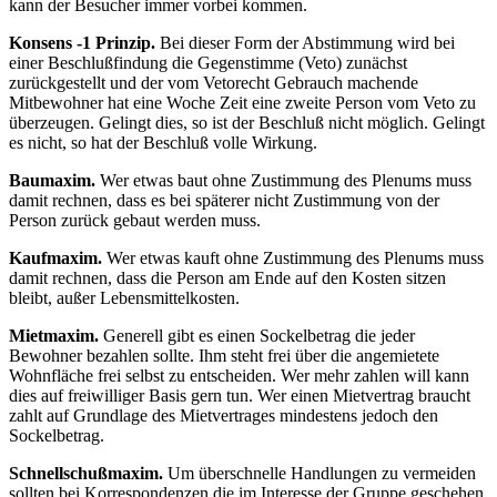
kann der Besucher immer vorbei kommen.
Konsens -1 Prinzip.
Bei dieser Form der Abstimmung wird bei
einer Beschlußfindung die Gegenstimme (Veto) zunächst
zurückgestellt und der vom Vetorecht Gebrauch machende
Mitbewohner hat eine Woche Zeit eine zweite Person vom Veto zu
überzeugen. Gelingt dies, so ist der Beschluß nicht möglich. Gelingt
es nicht, so hat der Beschluß volle Wirkung.
Baumaxim.
Wer etwas baut ohne Zustimmung des Plenums muss
damit rechnen, dass es bei späterer nicht Zustimmung von der
Person zurück gebaut werden muss.
Kaufmaxim.
Wer etwas kauft ohne Zustimmung des Plenums muss
damit rechnen, dass die Person am Ende auf den Kosten sitzen
bleibt, außer Lebensmittelkosten.
Mietmaxim.
Generell gibt es einen Sockelbetrag die jeder
Bewohner bezahlen sollte. Ihm steht frei über die angemietete
Wohnfläche frei selbst zu entscheiden. Wer mehr zahlen will kann
dies auf freiwilliger Basis gern tun. Wer einen Mietvertrag braucht
zahlt auf Grundlage des Mietvertrages mindestens jedoch den
Sockelbetrag.
Schnellschußmaxim.
Um überschnelle Handlungen zu vermeiden
sollten bei Korrespondenzen die im Interesse der Gruppe geschehen