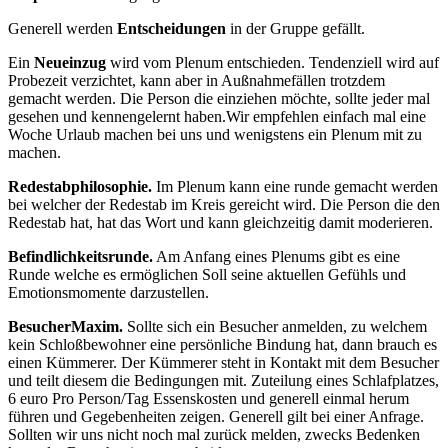
Generell werden
Entscheidungen
in der Gruppe gefällt.
Ein
Neueinzug
wird vom Plenum entschieden. Tendenziell wird auf
Probezeit verzichtet, kann aber in Außnahmefällen trotzdem
gemacht werden. Die Person die einziehen möchte, sollte jeder mal
gesehen und kennengelernt haben.Wir empfehlen einfach mal eine
Woche Urlaub machen bei uns und wenigstens ein Plenum mit zu
machen.
Redestabphilosophie.
Im Plenum kann eine runde gemacht werden
bei welcher der Redestab im Kreis gereicht wird. Die Person die den
Redestab hat, hat das Wort und kann gleichzeitig damit moderieren.
Befindlichkeitsrunde.
Am Anfang eines Plenums gibt es eine
Runde welche es ermöglichen Soll seine aktuellen Gefühls und
Emotionsmomente darzustellen.
BesucherMaxim.
Sollte sich ein Besucher anmelden, zu welchem
kein Schloßbewohner eine persönliche Bindung hat, dann brauch es
einen Kümmerer. Der Kümmerer steht in Kontakt mit dem Besucher
und teilt diesem die Bedingungen mit. Zuteilung eines Schlafplatzes,
6 euro Pro Person/Tag Essenskosten und generell einmal herum
führen und Gegebenheiten zeigen. Generell gilt bei einer Anfrage.
Sollten wir uns nicht noch mal zurück melden, zwecks Bedenken