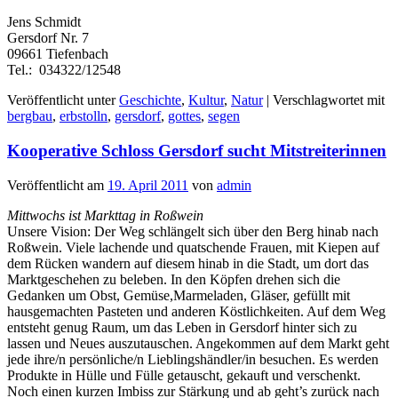
Jens Schmidt
Gersdorf Nr. 7
09661 Tiefenbach
Tel.: 034322/12548
Veröffentlicht unter
Geschichte
,
Kultur
,
Natur
|
Verschlagwortet mit
bergbau
,
erbstolln
,
gersdorf
,
gottes
,
segen
Kooperative Schloss Gersdorf sucht Mitstreiterinnen
Veröffentlicht am
19. April 2011
von
admin
Mittwochs ist Markttag in Roßwein
Unsere Vision: Der Weg schlängelt sich über den Berg hinab nach
Roßwein. Viele lachende und quatschende Frauen, mit Kiepen auf
dem Rücken wandern auf diesem hinab in die Stadt, um dort das
Marktgeschehen zu beleben. In den Köpfen drehen sich die
Gedanken um Obst, Gemüse,Marmeladen, Gläser, gefüllt mit
hausgemachten Pasteten und anderen Köstlichkeiten. Auf dem Weg
entsteht genug Raum, um das Leben in Gersdorf hinter sich zu
lassen und Neues auszutauschen. Angekommen auf dem Markt geht
jede ihre/n persönliche/n Lieblingshändler/in besuchen. Es werden
Produkte in Hülle und Fülle getauscht, gekauft und verschenkt.
Noch einen kurzen Imbiss zur Stärkung und ab geht’s zurück nach